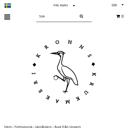
SEK
Inkl. moms
0
Hem
›
Förhistorisk
›
Järnåldern
›
Burk från Ungern