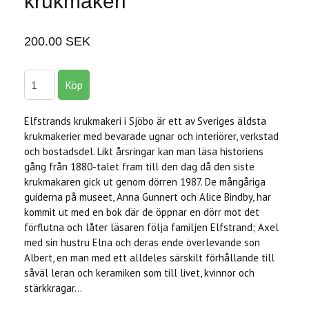
krukmakeri
200.00 SEK
Elfstrands krukmakeri i Sjöbo är ett av Sveriges äldsta
krukmakerier med bevarade ugnar och interiörer, verkstad
och bostadsdel. Likt årsringar kan man läsa historiens
gång från 1880-talet fram till den dag då den siste
krukmakaren gick ut genom dörren 1987. De mångåriga
guiderna på museet, Anna Gunnert och Alice Bindby, har
kommit ut med en bok där de öppnar en dörr mot det
förflutna och låter läsaren följa familjen Elfstrand; Axel
med sin hustru Elna och deras ende överlevande son
Albert, en man med ett alldeles särskilt förhållande till
såväl leran och keramiken som till livet, kvinnor och
stärkkragar…