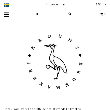
SEK
Inkl. moms
0
Hem
›
Produkter
›
En berättelse om Elfstrands krukmakeri