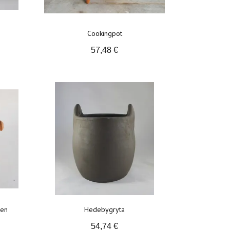
Cookingpot
57,48 €
jen
Hedebygryta
54,74 €