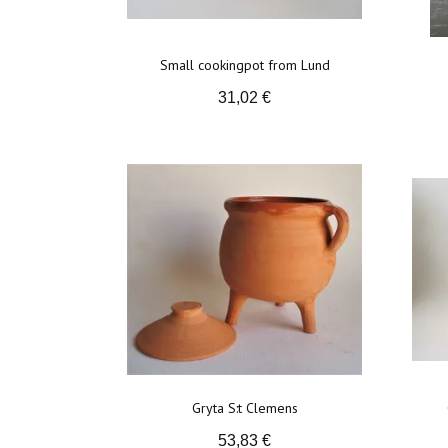
Small cookingpot from Lund
31,02 €
Gryta S:t Clemens
53,83 €