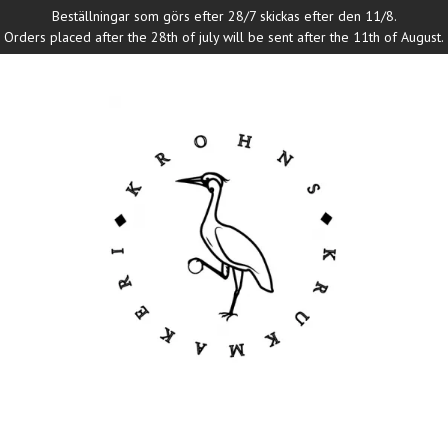
Beställningar som görs efter 28/7 skickas efter den 11/8.
Orders placed after the 28th of july will be sent after the 11th of August.