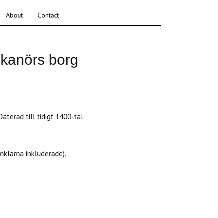
About
Contact
Skanörs borg
 out of stock. :(
Daterad till tidigt 1400-tal.
nklarna inkluderade).