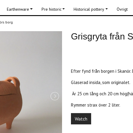
Earthenware
Pre historic
Historical pottery
Övrigt
nörs borg
Grisgryta från 
Unfortunately, the product is
Efter fynd från borgen i Skanör. 
Glaserad insida, som originalet.
Är 25 cm lång och 20 cm hög(hä
Rymmer strax över 2 liter.
Watch